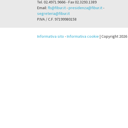
Tel. 02.4971.9666 - Fax 02.3293.1389
Email:
fb@fibur.it
-
presidenza@fibur.it
-
segreteria@fibur.it
P.IVA / C.F. 97199980158
Informativa sito
-
Informativa cookie
| Copyright 2026