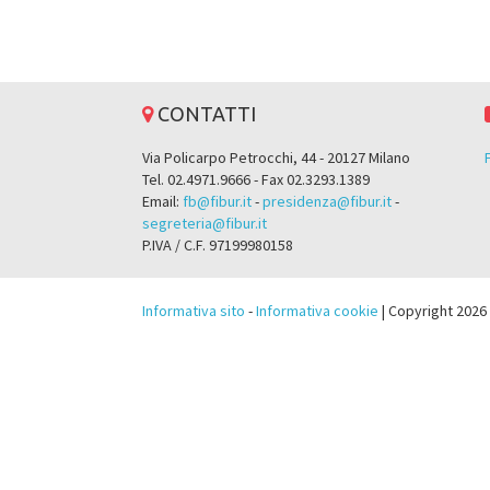
CONTATTI
Via Policarpo Petrocchi, 44 - 20127 Milano
Tel. 02.4971.9666 - Fax 02.3293.1389
Email:
fb@fibur.it
-
presidenza@fibur.it
-
segreteria@fibur.it
P.IVA / C.F. 97199980158
Informativa sito
-
Informativa cookie
| Copyright 2026