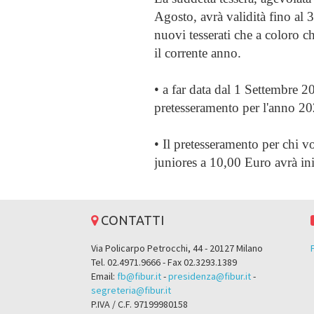
Agosto, avrà validità fino al 3
nuovi tesserati che a coloro 
il corrente anno.
•
a far data dal 1 Settembre 2
pretesseramento per l'anno 202
•
Il pretesseramento per chi vor
juniores a 10,00 Euro avrà ini
CONTATTI
Via Policarpo Petrocchi, 44 - 20127 Milano
Tel. 02.4971.9666 - Fax 02.3293.1389
Email:
fb@fibur.it
-
presidenza@fibur.it
-
segreteria@fibur.it
P.IVA / C.F. 97199980158