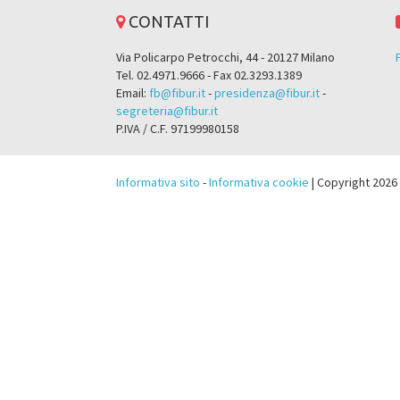
CONTATTI
Via Policarpo Petrocchi, 44 - 20127 Milano
Tel. 02.4971.9666 - Fax 02.3293.1389
Email:
fb@fibur.it
-
presidenza@fibur.it
-
segreteria@fibur.it
P.IVA / C.F. 97199980158
Informativa sito
-
Informativa cookie
| Copyright 2026