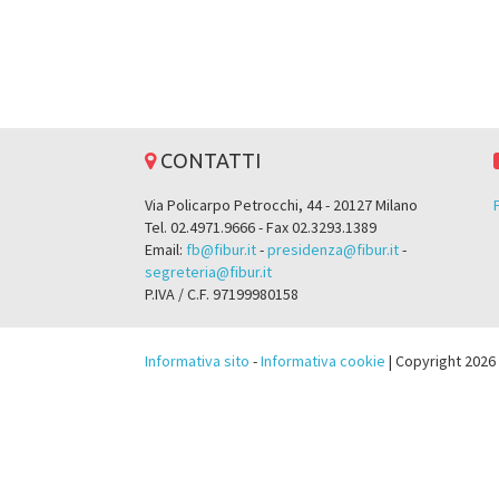
CONTATTI
Via Policarpo Petrocchi, 44 - 20127 Milano
Tel. 02.4971.9666 - Fax 02.3293.1389
Email:
fb@fibur.it
-
presidenza@fibur.it
-
segreteria@fibur.it
P.IVA / C.F. 97199980158
Informativa sito
-
Informativa cookie
| Copyright 2026