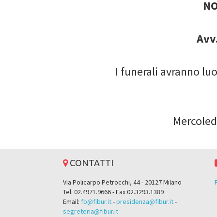
NO
Avv
I funerali avranno lu
Mercoledì
CONTATTI
Via Policarpo Petrocchi, 44 - 20127 Milano
Tel. 02.4971.9666 - Fax 02.3293.1389
Email:
fb@fibur.it
-
presidenza@fibur.it
-
segreteria@fibur.it