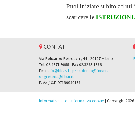
Puoi iniziare subito ad util
scaricare le
ISTRUZIONI.
CONTATTI
Via Policarpo Petrocchi, 44 - 20127 Milano
Tel. 02.4971.9666 - Fax 02.3293.1389
Email:
fb@fibur.it
-
presidenza@fibur.it
-
segreteria@fibur.it
P.IVA / C.F. 97199980158
Informativa sito
-
Informativa cookie
| Copyright 2026