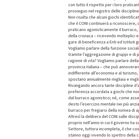
con tutto il rispetto per i loro pratica
prosieguo nel registro delle discipli
Non risulta che alcuni giochi identificat
che il CONI continuerà a riconoscere, c
praticano agonisticamente il burraco, n
della cronaca – ricevendo molteplici e 
gare di beneficenza a Enti ed Istituti gr
Vogliamo parlare della funzione social
tramite l’aggregazione di gruppi e di
ragione di vita? Vogliamo parlare della
provincia italiana – che può annoverar
indifferente all’economia e al turismo,
spostano annualmente migliaia e migliai
Rivangando ancora tante discipline d
preferenza accordata a giochi che non
dal burraco agonistico; né, come asser
desto l’esercizio mentale nei più anzia
burraco per fregiarsi della nomea di a
Altresì la delibera del CONI sulle disc
proprio nell’anno in cui il governo h
Settore, tuttora incompleta, il che cos
stanno oggi vivendo lo spettro della c