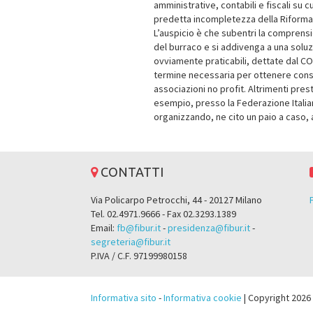
amministrative, contabili e fiscali su 
predetta incompletezza della Riforma 
L’auspicio è che subentri la comprensi
del burraco e si addivenga a una soluz
ovviamente praticabili, dettate dal CO
termine necessaria per ottenere consu
associazioni no profit. Altrimenti pres
esempio, presso la Federazione Italiana
organizzando, ne cito un paio a caso, a
CONTATTI
Via Policarpo Petrocchi, 44 - 20127 Milano
Tel. 02.4971.9666 - Fax 02.3293.1389
Email:
fb@fibur.it
-
presidenza@fibur.it
-
segreteria@fibur.it
P.IVA / C.F. 97199980158
Informativa sito
-
Informativa cookie
| Copyright 2026