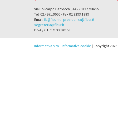
Via Policarpo Petrocchi, 44 - 20127 Milano
Tel. 02.4971.9666 - Fax 02.3293.1389
Email:
fb@fibur.it
-
presidenza@fibur.it
-
segreteria@fibur.it
P.IVA / C.F. 97199980158
Informativa sito
-
Informativa cookie
| Copyright 2026