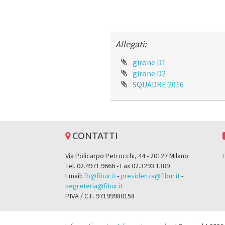
Allegati:
girone D1
girone D2
SQUADRE 2016
CONTATTI
Via Policarpo Petrocchi, 44 - 20127 Milano
Tel. 02.4971.9666 - Fax 02.3293.1389
Email:
fb@fibur.it
-
presidenza@fibur.it
-
segreteria@fibur.it
P.IVA / C.F. 97199980158