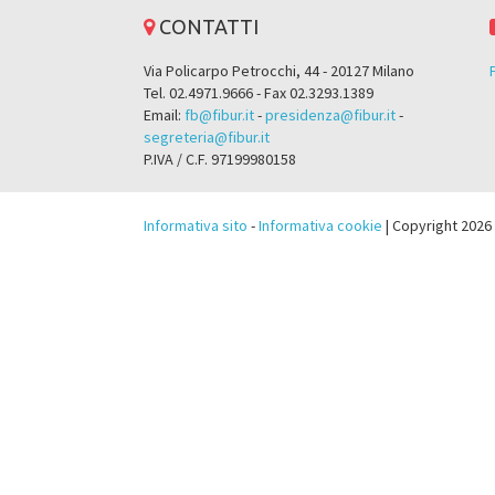
CONTATTI
Via Policarpo Petrocchi, 44 - 20127 Milano
Tel. 02.4971.9666 - Fax 02.3293.1389
Email:
fb@fibur.it
-
presidenza@fibur.it
-
segreteria@fibur.it
P.IVA / C.F. 97199980158
Informativa sito
-
Informativa cookie
| Copyright 2026