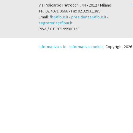
Via Policarpo Petrocchi, 44 - 20127 Milano
Tel. 02.4971.9666 - Fax 02.3293.1389
Email:
fb@fibur.it
-
presidenza@fibur.it
-
segreteria@fibur.it
P.IVA / C.F. 97199980158
Informativa sito
-
Informativa cookie
| Copyright 2026