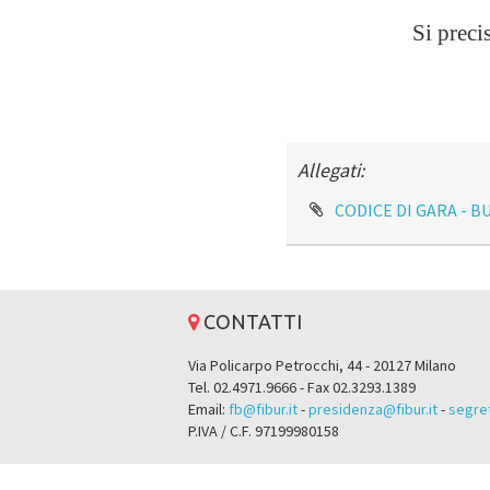
Si preci
Allegati:
CODICE DI GARA - B
CONTATTI
Via Policarpo Petrocchi, 44 - 20127 Milano
Tel. 02.4971.9666 - Fax 02.3293.1389
Email:
fb@fibur.it
-
presidenza@fibur.it
-
segret
P.IVA / C.F. 97199980158