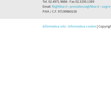
Tel. 02.4971.9666 - Fax 02.3293.1389
Email:
fb@fibur.it
-
presidenza@fibur.it
-
segret
P.IVA / C.F. 97199980158
Informativa sito
-
Informativa cookie
| Copyrig