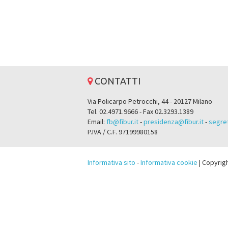
CONTATTI
Via Policarpo Petrocchi, 44 - 20127 Milano
Tel. 02.4971.9666 - Fax 02.3293.1389
Email:
fb@fibur.it
-
presidenza@fibur.it
-
segret
P.IVA / C.F. 97199980158
Informativa sito
-
Informativa cookie
| Copyrig