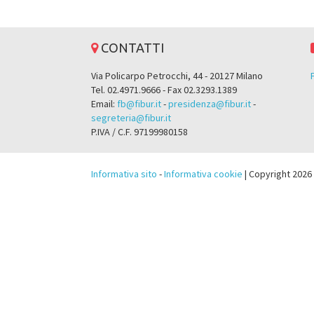
CONTATTI
Via Policarpo Petrocchi, 44 - 20127 Milano
Tel. 02.4971.9666 - Fax 02.3293.1389
Email:
fb@fibur.it
-
presidenza@fibur.it
-
segreteria@fibur.it
P.IVA / C.F. 97199980158
Informativa sito
-
Informativa cookie
| Copyright 2026