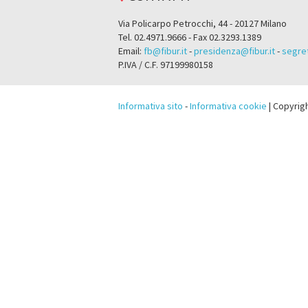
Via Policarpo Petrocchi, 44 - 20127 Milano
Tel. 02.4971.9666 - Fax 02.3293.1389
Email:
fb@fibur.it
-
presidenza@fibur.it
-
segret
P.IVA / C.F. 97199980158
Informativa sito
-
Informativa cookie
| Copyrig