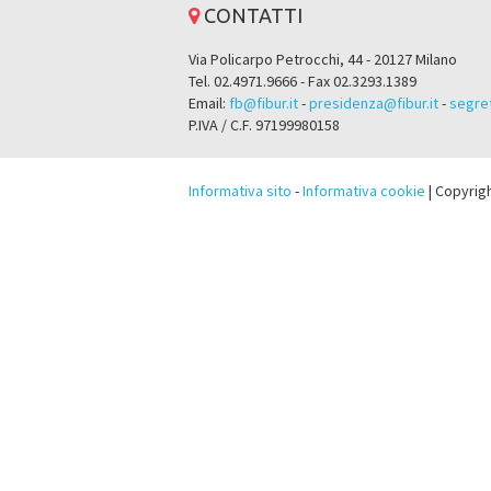
CONTATTI
Via Policarpo Petrocchi, 44 - 20127 Milano
Tel. 02.4971.9666 - Fax 02.3293.1389
Email:
fb@fibur.it
-
presidenza@fibur.it
-
segret
P.IVA / C.F. 97199980158
Informativa sito
-
Informativa cookie
| Copyrig