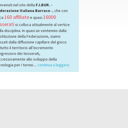
nvenuti nel sito della
F.I.BUR. -
derazione Italiana Burraco
-, che con
160 affiliate
16000
rca
e quasi
sserati
si colloca attualmente al vertice
la disciplina. In quasi un ventennio dalla
stituzione della Federazione, siamo
sati dalla diffusione capillare del gioco
tutto il territorio all’incremento
ogressivo dei tesserati,
ccessivamente allo sviluppo della
nologia per i tornei....
continua a leggere