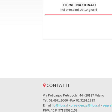
TORNEI NAZIONALI
nei prossimi sette giorni
CONTATTI
Via Policarpo Petrocchi, 44 - 20127 Milano
Tel. 02.4971.9666 - Fax 02.3293.1389
Email:
fb@fibur.it
-
presidenza@fibur.it
-
segret
P.IVA / C.F. 97199980158