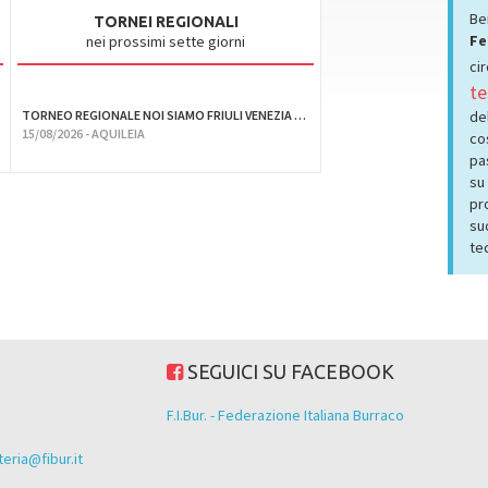
Be
TORNEI REGIONALI
Fe
nei prossimi sette giorni
ci
te
TORNEO REGIONALE NOI SIAMO FRIULI VENEZIA GIULIA
del
15/08/2026 - AQUILEIA
co
pas
su 
pr
su
tec
SEGUICI SU FACEBOOK
F.I.Bur. - Federazione Italiana Burraco
eria@fibur.it