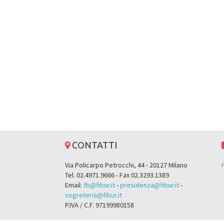
CONTATTI
Via Policarpo Petrocchi, 44 - 20127 Milano
Tel. 02.4971.9666 - Fax 02.3293.1389
Email:
fb@fibur.it
-
presidenza@fibur.it
-
segreteria@fibur.it
P.IVA / C.F. 97199980158